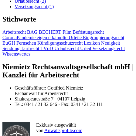
Urlaubsrecht
(2)
Versetzungsrecht
(1)
Stichworte
Arbeitsrecht
BAG
BECHERT Film
Befristungsrecht
CoronaPandemie
eigen erkämpfte Urteile
Eingruppierungsrecht
EuGH
Fernsehen
Kündigungsschutzrecht
Lexikon
Neuigkeit
Sendung
Tarifrecht
TVöD
Urlaubsrecht
Urteil
Versetzungsrecht
Wissenswertes
Niemietz Rechtsanwaltsgesellschaft mbH |
Kanzlei für Arbeitsrecht
Geschäftsführer: Gottfried Niemietz
Fachanwalt für Arbeitsrecht
Shakespearestraße 7 · 04107 Leipzig
Tel.: 0341 / 21 32 646 · Fax: 0341 / 21 32 111
Exklusiv ausgewählt
von
Anwaltsprofile.com